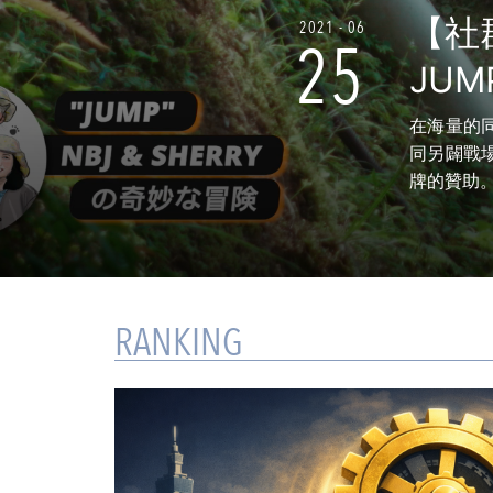
【社
2021 - 06
25
JUMP
在海量的
同另闢戰
牌的贊助
RANKING