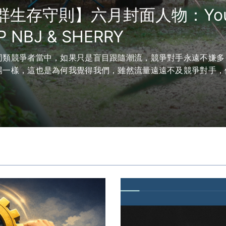
群生存守則】六月封面人物：Yout
 NBJ & SHERRY
同類競爭者當中，如果只是盲目跟隨潮流，競爭對手永遠不嫌多
場一樣，這也是為何我覺得我們，雖然流量遠遠不及競爭對手，
。