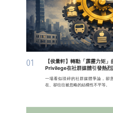
01
【侯量軒】轉動「霹靂力矩」
Privilege在社群媒體引發熱
一場看似瑣碎的社群媒體爭論，卻
在、卻往往被忽略的結構性不平等。