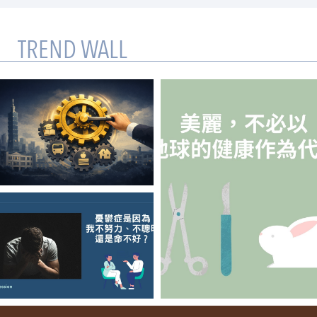
TREND WALL
【侯量軒】轉動
「霹靂力矩」的背
後：為什麼Privilege
在社群媒體引發熱
烈討論？
【陳姓煮夫】憂鬱
【Jack】美麗，不