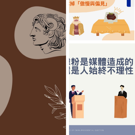
被電視、網路和手
機搞亂了
【陳姓煮夫】拿掉
「傲慢與偏見」