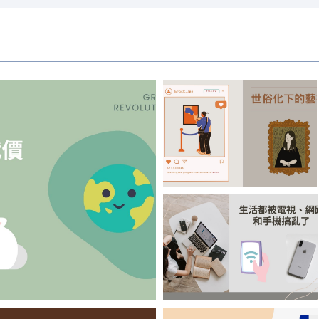
【偷筆】世俗化下
的藝術
必以地球的健康作為代價
【Batice】生活都