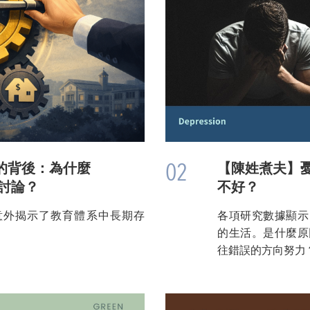
02
的背後：為什麼
【陳姓煮夫】
烈討論？
不好？
意外揭示了教育體系中長期存
各項研究數據顯示
的生活。是什麼原
往錯誤的方向努力