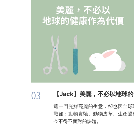
03
【Jack】美麗，不必以地球
這一門光鮮亮麗的生意，卻也因全球
戰如：動物實驗、動物皮草、生產過
今不得不面對的課題。