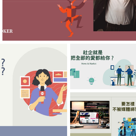
【欣諭】反派英雄電影中看不見的大象
【陳姓煮夫】社企
就是把全部的愛都
給你？