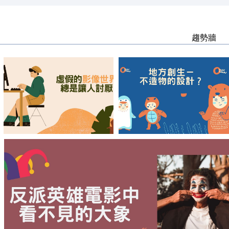
趨勢牆
【Batice】虛假的
【Diane】地方創生
影像世界總是讓人
－不造物的設計？
討厭