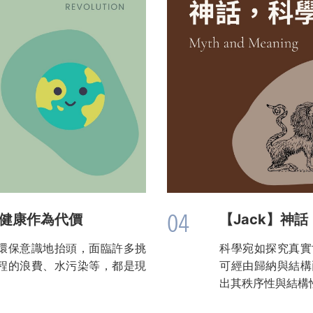
04
的健康作為代價
【Jack】神
環保意識地抬頭，面臨許多挑
科學宛如探究真實
程的浪費、水污染等，都是現
可經由歸納與結構
出其秩序性與結構