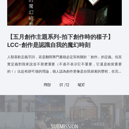
【五月創作主題系列-拍下創作時的樣子】
LCC-創作是認識自我的魔幻時刻
人類喜歡定義字詞，若是翻閱專門書籍必定寫有關於「創作」的定義。但其
實定義對我來說並不那麼重要（不過不表示它不重要，它還是相當重要
的！）比起有跡可循的理論，個人認為創作更像是自我探索的歷程，在完美
與不完美之間拉扯。
PREV
01
/12
NEXT
SUBMISSION