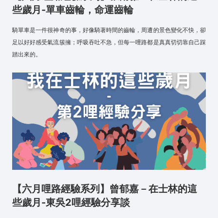
些歲月-單車齒輪，命運齒輪
騎單車是一件很神奇的事，好像騎著時間的齒輪，周遭的景色變化不快，卻
足以好好感受氣流簇擁；呼吸吞吐不急，但每一哩路都是真真切切靠自己踩
踏出來的。
【六月哩路經驗系列】曾郁嘉－在士林的這
些歲月-東吳2哩經驗分享談