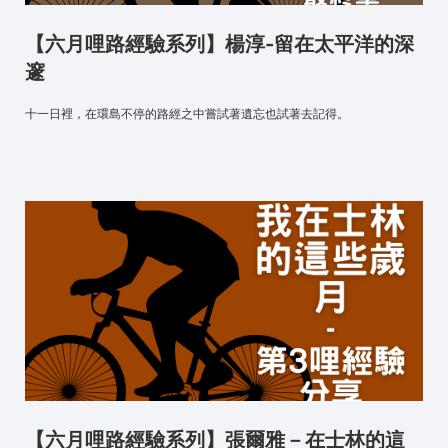
【六月哩路經驗系列】楊淳-留在太平洋的深
邃
十一日裡，在環島不停的路經之中嘗試著遺忘也試著去記得。
【六月哩路經驗系列】張爾雅－在士林的這