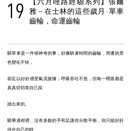
【六月哩路經驗系列】張爾
19
雅－在士林的這些歲月-單車
齒輪，命運齒輪
騎單車是一件很神奇的事，好像騎著時間的齒輪，周遭的景
色變化不快，
卻足以好好感受氣流簇擁；呼吸吞吐不急，但每一哩路都是
真真切切靠自己踩
踏出來的。
騎乘過程裡，沒有多餘的手和足讓你分散平衡，你只能好好
待在自己的時