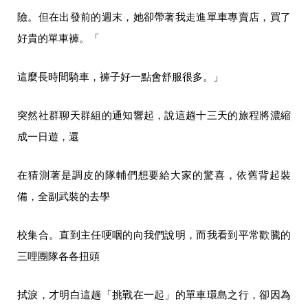
險。但在出發前的週末，她卻帶著我走進單車專賣店，買了
好貴的單車褲。「
這麼長時間騎車，褲子好一點會舒服很多。」
突然社群聊天群組的通知響起，說這趟十三天的旅程將濃縮
成一日遊，還
在猜測著是調皮的隊輔們想要給大家的驚喜，依舊背起裝
備，全副武裝的去學
校集合。直到主任哽咽的向我們說明，而我看到平常歡騰的
三哩團隊各各扭頭
拭淚，才明白這趟「挑戰在一起」的單車環島之行，卻因為