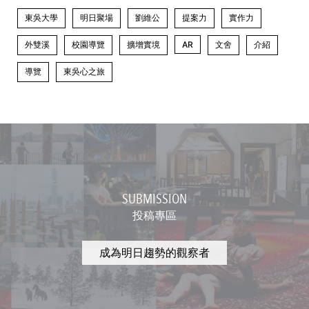
東吳大學
明日聚場
劉維公
提案力
實作力
外雙溪
校園導覽
擴增實境
AR
文舍
介紹
導覽
東吳心之旅
SUBMISSION
投稿專區
成為明日趨勢的觀察者