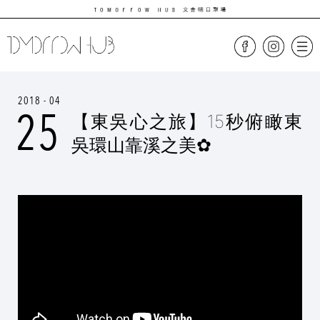
2018 - 04
25
【東吳心之旅】15秒俯瞰東
吳環山靠溪之美✿