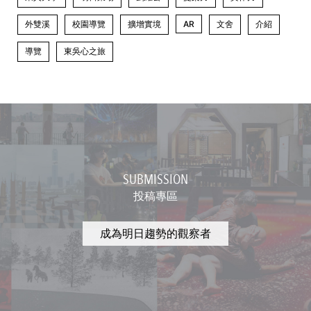
外雙溪
校園導覽
擴增實境
AR
文舍
介紹
導覽
東吳心之旅
SUBMISSION
投稿專區
成為明日趨勢的觀察者