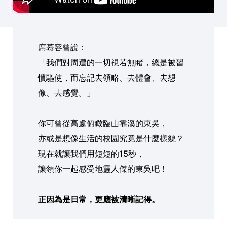
席慕容曾說：
「我們對周遭的一切視若無睹，總是被習
慣驅使，而忘記去領略、去體會、去想
像、去感覺。」
你可曾從高處俯瞰臨山靠溪的東吳，
亦或是想像生活的校園究竟是什麼樣貌？
現在就讓我們用短短的15秒，
讓領你一起感受地靈人傑的東吳吧！
正因為是日常，更應被清晰記得。