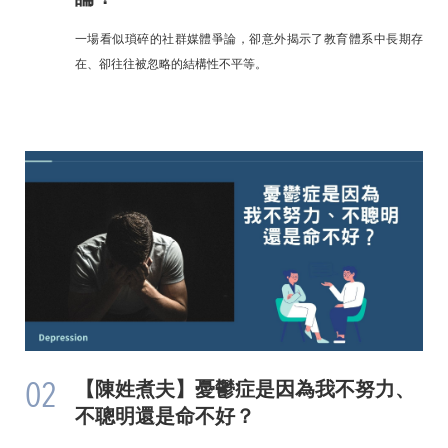
一場看似瑣碎的社群媒體爭論，卻意外揭示了教育體系中長期存
在、卻往往被忽略的結構性不平等。
02
【陳姓煮夫】憂鬱症是因為我不努力、
不聰明還是命不好？