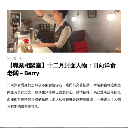
封面
人物
2020 - 12 - 21
【職業相談室】十二月封面人物：日向洋食
老闆－Berry
日向洋食隱身於士林夜市的靜謐深巷，店門前亮著招牌，木製的窗框透出室
內暖黃黃的燈光，服務生穿著紳士西裝背心、熱情招呼，為已逐漸沒落的老
西服街營造時光停滯的氛圍，走入店裡彷彿穿越時空隧道，一腳踏入了入昭
和時期的懷舊喫茶店。