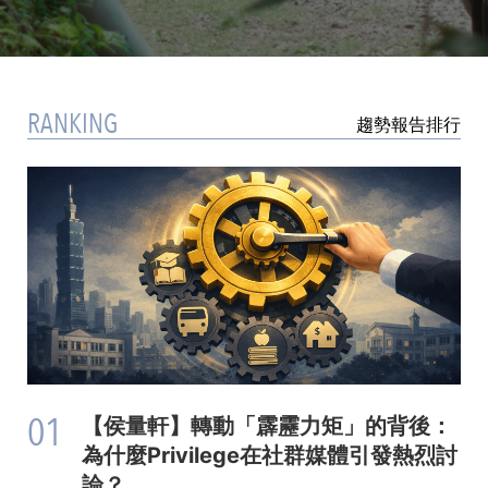
RANKING
趨勢報告排行
01
【侯量軒】轉動「霹靂力矩」的背後：
為什麼Privilege在社群媒體引發熱烈討
論？