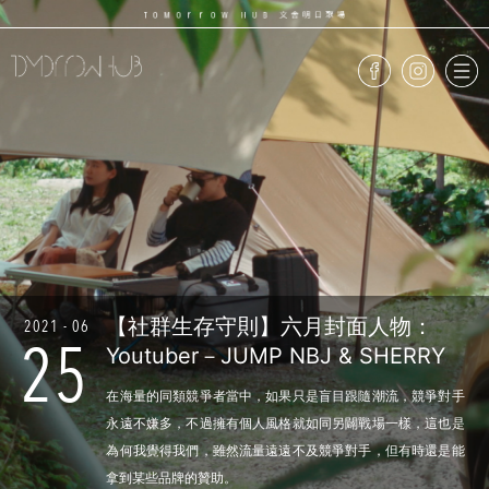
【社群生存守則】六月封面人物：
2021 - 06
25
Youtuber－JUMP NBJ & SHERRY
在海量的同類競爭者當中，如果只是盲目跟隨潮流，競爭對手
永遠不嫌多，不過擁有個人風格就如同另闢戰場一樣，這也是
為何我覺得我們，雖然流量遠遠不及競爭對手，但有時還是能
拿到某些品牌的贊助。