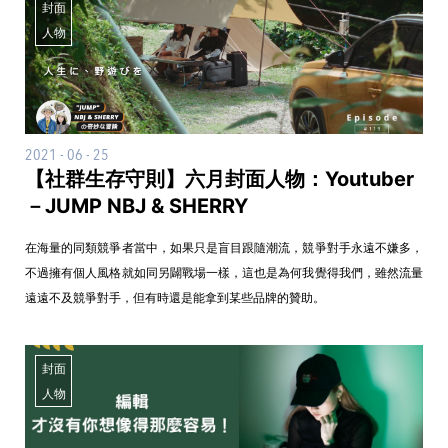
封面
人物
2021 - 06 - 25
【社群生存守則】六月封面人物：Youtuber
－JUMP NBJ & SHERRY
在海量的同類競爭者當中，如果只是盲目跟隨潮流，競爭對手永遠不嫌多，
不過擁有個人風格就如同另闢戰場一樣，這也是為何我覺得我們，雖然流量
遠遠不及競爭對手，但有時還是能拿到某些品牌的贊助。
封面
人物