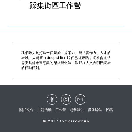
踩集街區工作營
我們致力於打造一個屬於「提案力」與「實作力」人才的
場域。大轉折（deep shift）時代已經來臨，這社會迫切
需要具備未來意識的思維與做法。歡迎加入文舍明日聚場
的行動行列。
關於文舍
主題活動
工作營
趨勢報告
影像錦集
投稿
© 2017 tomorrowhub