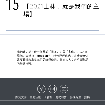
15
【2021士林，就是我們的主
場】
我們致力於打造一個屬於「提案力」與「實作力」人才的
場域。大轉折（deep shift）時代已經來臨，這社會迫切
需要具備未來意識的思維與做法。歡迎加入文舍明日聚場
的行動行列。
關於文舍
主題活動
工作營
趨勢報告
影像錦集
投稿