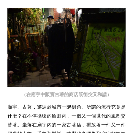
（在廟宇中販賣古著的商店既衝突又和諧）
廟宇、古著，邂逅於城市一隅街角。所謂的流行究竟是
什麼？在不停循環的輪迴內，一個又一個世代的風潮交
替著。坐落在廟宇內的一家古著店，擺放著一件又一件