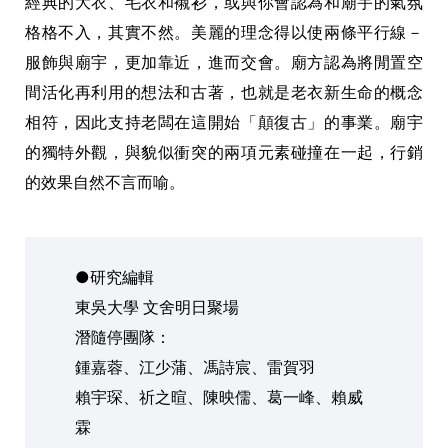
經典的大衣、毛衣和襯衫，或與你會認為和廟宇的氣氛
格格不入，其實不然。美麗的理念得以使兩條平行線－
服飾與廟宇，更加靠近，進而交會。廟方認為將閒置空
間活化再利用的想法和古著，也就是老衣新生命的概念
相符，因此支持老闆在這開始「顛復古」的事業。廟宇
的獨特外觀，與貌似衝突的兩項元素碰撞在一起，行銷
的效果自然不言而喻。
●研究編輯
東吳大學 文舍明日聚場
潛隨停團隊：
鍾嘉蓉、江少蒲、馮詩宸、雷賀羽
賴宇琛、祈之暄、陳映儒、葛一峰、賴威
霖