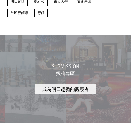
明日聚場
劉維公
東吳大學
文化基因
常民行銷術
行銷
SUBMISSION
投稿專區
成為明日趨勢的觀察者