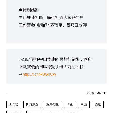
●特別感謝
中山雙連社區、民生社區店家與住戶
工作營參與講師 : 蘇瑤華、鄭巧宜老師
想知道更多中山雙連的另類行銷術，歡迎
下載我們的街區導覽手冊！前往下載
→
http://t.cn/R3GlrOw
2018 - 05 - 11
工作營
田野調查
踩集街區
街區
中山
雙連