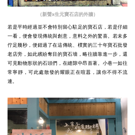
（新聲x生元寶石店的外牆）
若是平時經過並不會特別留心駐足的寶石店，若是仔細
一看，便會發現
傳統與創意，意料之外的驚喜。
若未多
佇足幾秒，便錯過了在這傳統、樸實的三十年寶石批發
老店旁，如此繽紛奪目的寶石墻，
略往牆靠進一步，還
可見動物形狀的石頭們，在縫隙中昂首著。
小巷一如往
常寧靜，可此處散發的耀眼正在喧囂，讓你不得不流
連。