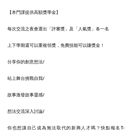
【本⾨課提供⾼額獎學⾦】
每次交流之夜會選出「評審獎」及「⼈氣獎」各⼀名
上下學期還可以重複領獎，免費技能可以賺獎⾦！
分享你的創意想法/
站上舞台挑戰⾃我/
故事激發故事靈感/
想法交流深⼊討論/
你也想讓⾃⼰成為無法取代的新興⼈才嗎？
快點報名T-