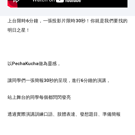
上台限時6分鐘，⼀張投影⽚限時30秒！
你就是我們要找的
明日之星！
以PechaKucha做為靈感，
讓同學們一張簡報30秒的呈現，進行6分鐘的演講，
站上舞台的同學每個都閃閃發亮
透過實際演講訓練⼝語、肢體表達、發想題⽬、準備簡報