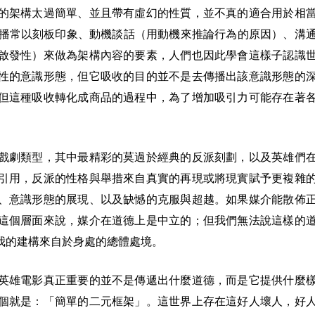
的架構太過簡單、並且帶有虛幻的性質，並不真的適合用於相
大眾傳播常以刻板印象、動機談話（用動機來推論行為的原因）、溝
啟發性）來做為架構內容的要素，人們也因此學會這樣子認識
性的意識形態，但它吸收的目的並不是去傳播出該意識形態的
但這種吸收轉化成商品的過程中，為了增加吸引力可能存在著
戲劇類型，其中最精彩的莫過於經典的反派刻劃，以及英雄們
引用，反派的性格與舉措來自真實的再現或將現實賦予更複雜
、意識形態的展現、以及缺憾的克服與超越。如果媒介能散佈
這個層面來說，媒介在道德上是中立的；但我們無法說這樣的
我的建構來自於身處的總體處境。
英雄電影真正重要的並不是傳遞出什麼道德，而是它提供什麼
個就是：「簡單的二元框架」。這世界上存在這好人壞人，好