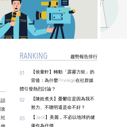
RANKING
趨勢報告排行
【侯量軒】轉動「霹靂力矩」的
01
背後：為什麼Privilege在社群媒
體引發熱烈討論？
【陳姓煮夫】憂鬱症是因為我不
02
談話
努力、不聰明還是命不好？
圖攻
【Jack】美麗，不必以地球的健
從社
03
康作為代價
要他