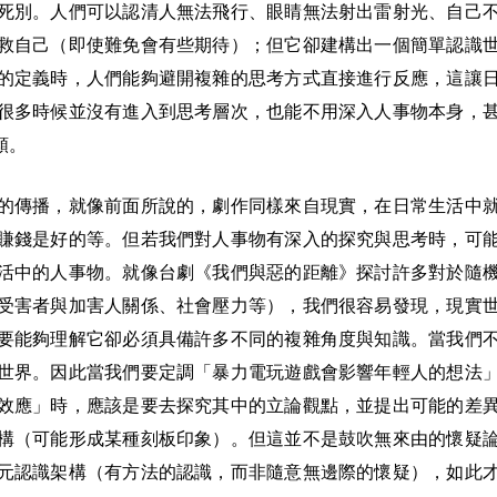
死別。人們可以認清人無法飛行、眼睛無法射出雷射光、自己
救自己（即使難免會有些期待）；但它卻建構出一個簡單認識
的定義時，人們能夠避開複雜的思考方式直接進行反應，這讓
很多時候並沒有進入到思考層次，也能不用深入人事物本身，
類。
的傳播，就像前面所說的，劇作同樣來自現實，在日常生活中
賺錢是好的等。但若我們對人事物有深入的探究與思考時，可
活中的人事物。就像台劇《我們與惡的距離》探討許多對於隨
受害者與加害人關係、社會壓力等），我們很容易發現，現實
要能夠理解它卻必須具備許多不同的複雜角度與知識。當我們
世界。因此當我們要定調「暴力電玩遊戲會影響年輕人的想法
效應」時，應該是要去探究其中的立論觀點，並提出可能的差
構（可能形成某種刻板印象）。但這並不是鼓吹無來由的懷疑
元認識架構（有方法的認識，而非隨意無邊際的懷疑），如此