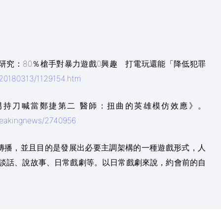
《美研究：80％槍手對暴力遊戲0興趣 打電玩還能「降低犯罪
/20180313/1129154.htm
《男持刀喊當鄭捷第二 醫師：扭曲的英雄模仿效應》。
breakingnews/2740956
傳播，並且目的是發展出必要主調架構的一種遊戲形式，人
談話、說故事、日常戲劇等。以日常戲劇來說，約會前的自