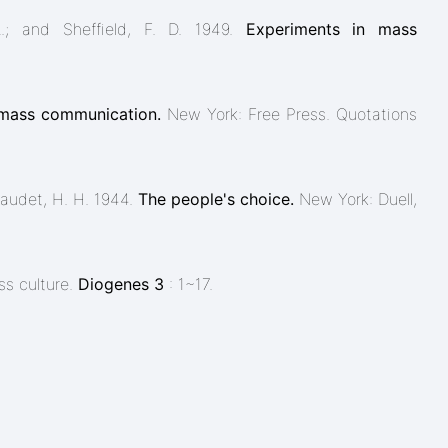
A.; and Sheffield, F. D. 1949.
Experiments in mass
 mass communication.
New York: Free Press. Quotations
 Gaudet, H. H. 1944.
The people's choice.
New York: Duell,
ss culture.
Diogenes 3
: 1~17.