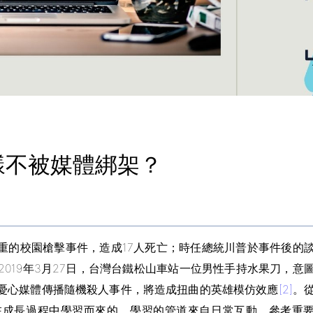
怎樣不被媒體綁架？
生嚴重的校園槍擊事件，造成17人死亡；時任總統川普於事件後的
2019年3月27日，台灣台鐵松山車站一位男性手持水果刀，意
憂心媒體傳播隨機殺人事件，將造成扭曲的英雄模仿效應
[2]
。
在成長過程中學習而來的，學習的管道來自日常互動、參考重