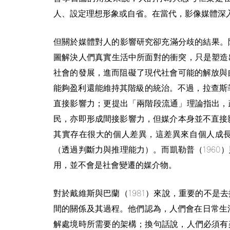
人、設定理想形象或自省。在當代，影像媒體深
但關於媒體對人的影響研究卻充滿分歧的結果。阿
圖解決人們真實生活中所面對的衝突，只是塑造
社會的發展，進而阻礙了現代社會可能的解放與自
能夠盈利還能維持其階級的統治。不過，拉查斯菲
直接影響力；更提出「兩階段流通」理論指出，
民，亦即形成間接影響力，但媒介本身並不直接影
其實存在很大的個人差異，這差異來自個人成
（透過判斷力與推理能力）。而凱勒普（1960
用，並不會是社會變遷的媒介物。
對於戴維斯與巴蘭（1981）來說，重要的不是
間的關係及其過程。他們認為，人們會在日常生
解處境時所需要的架構；換句話說，人們必須有