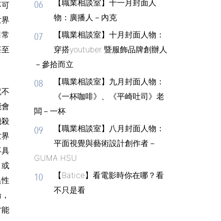
【職業相談室】十一月封面人
06
不可
物：廣播人－內克
世界
日常
【職業相談室】十月封面人物：
07
甚至
穿搭youtuber 暨服飾品牌創辦人
－參拾而立
【職業相談室】九月封面人物：
08
就不
《一杯咖啡》、《平崎吐司》老
能會
闆－一杯
機殺
【職業相談室】八月封面人物：
09
世界
平面視覺與藝術設計創作者－
不具
GUMA HSU
」或
【Batice】看電影時你在哪？看
10
異性
不只是看
論，
才能