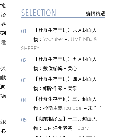
當複
SELECTION
編輯精選
通談
世界
【社群生存守則】六月封面人
01
深刻
物：Youtuber－JUMP NBJ &
各種
SHERRY
【社群生存守則】五月封面人
02
在與
物：數位編輯－美心
的戲
【社群生存守則】四月封面人
03
正向
物：網路作家－樂擎
道德
【社群生存守則】三月封面人
04
物：極簡主義Youtuber－末羊子
【職業相談室】十二月封面人
05
樣認
物：日向洋食老闆－Berry
人必