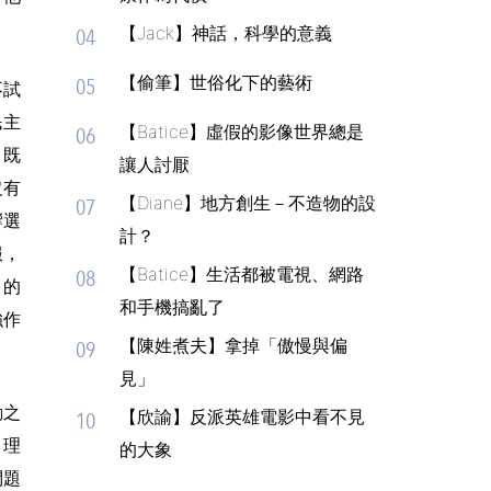
【Jack】神話，科學的意義
04
【偷筆】世俗化下的藝術
05
不試
民主
【Batice】虛假的影像世界總是
06
，既
讓人討厭
沒有
【Diane】地方創生－不造物的設
07
響選
計？
服，
【Batice】生活都被電視、網路
08
力的
和手機搞亂了
強作
【陳姓煮夫】拿掉「傲慢與偏
09
見」
動之
【欣諭】反派英雄電影中看不見
10
、理
的大象
問題