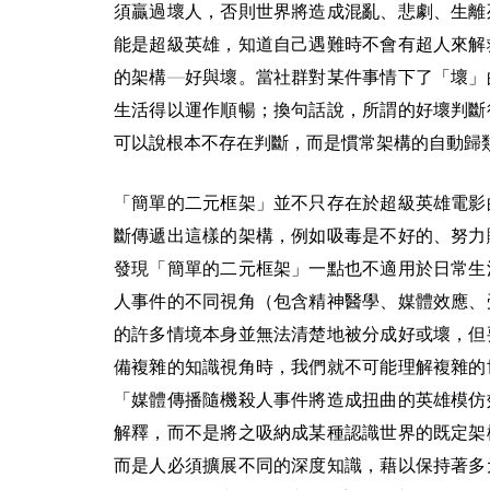
須贏過壞人，否則世界將造成混亂、悲劇、生離
能是超級英雄，知道自己遇難時不會有超人來解
的架構―好與壞。當社群對某件事情下了「壞」
生活得以運作順暢；換句話說，所謂的好壞判斷
可以說根本不存在判斷，而是慣常架構的自動歸
「簡單的二元框架」並不只存在於超級英雄電影
斷傳遞出這樣的架構，例如吸毒是不好的、努力
發現「簡單的二元框架」一點也不適用於日常生
人事件的不同視角（包含精神醫學、媒體效應、
的許多情境本身並無法清楚地被分成好或壞，但
備複雜的知識視角時，我們就不可能理解複雜的
「媒體傳播隨機殺人事件將造成扭曲的英雄模仿
解釋，而不是將之吸納成某種認識世界的既定架
而是人必須擴展不同的深度知識，藉以保持著多