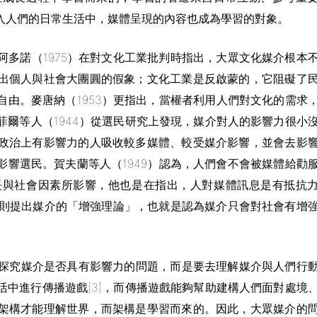
入人們的日常生活中，媒體呈現的內容也成為學習的對象。
多諾（1975）在對文化工業批判時指出，大眾文化媒介根本
出個人與社會大團圓的假象；文化工業是反啟蒙的，它阻礙了
由。麥唐納（1953）更指出，當權者利用人們對文化的需求
爾等人（1944）從選民研究上發現，媒介對人的影響力很小
政治上有影響力的人吸收較多媒體、較受媒介影響，並會去影
響選民。賀夫蘭等人（1949）認為，人們會不會被媒體給勸
長與社會因素所影響，他也是在指出，人對媒體訊息是有抵抗
）則提出媒介的「增強理論」，也就是認為媒介只會對社會有增
去探究媒介是否具有影響力的問題，而是要去理解媒介與人們行
活中進行傳播遊戲
[3]
，而傳播遊戲能夠幫助建構人們面對處境
架構才能理解世界，而架構是學習而來的。因此，大眾媒介的