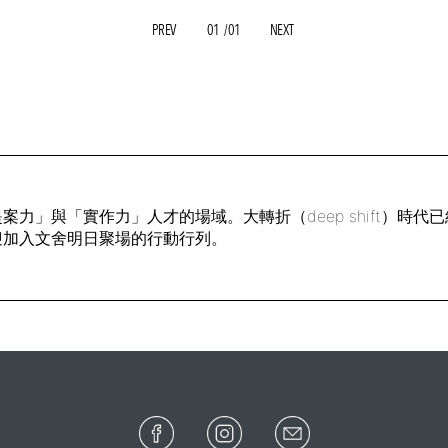
PREV
01
/01
NEXT
力」與「實作力」人才的場域。大轉折（deep shift）時
迎加入文舍明日聚場的行動行列。