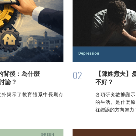
02
的背後：為什麼
【陳姓煮夫】
烈討論？
不好？
意外揭示了教育體系中長期存
各項研究數據顯示
的生活。是什麼原
往錯誤的方向努力