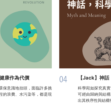
04
的健康作為代價
【Jack】神
環保意識地抬頭，面臨許多挑
科學宛如探究真實
程的浪費、水污染等，都是現
可經由歸納與結構
出其秩序性與結構