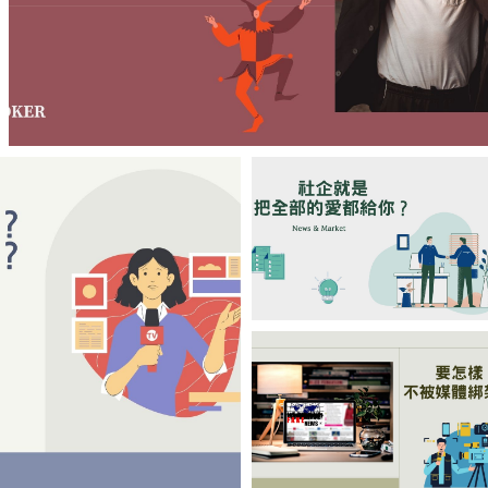
【欣諭】反派英雄電影中看不見的大象
【陳姓煮夫】社企
就是把全部的愛都
給你？