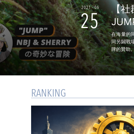
【社
2021 - 06
25
JUMP
在海量的
同另闢戰
牌的贊助
RANKING