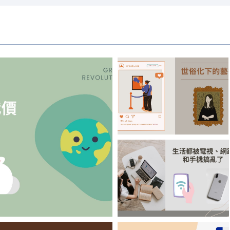
【偷筆】世俗化下
的藝術
必以地球的健康作為代價
【Batice】生活都