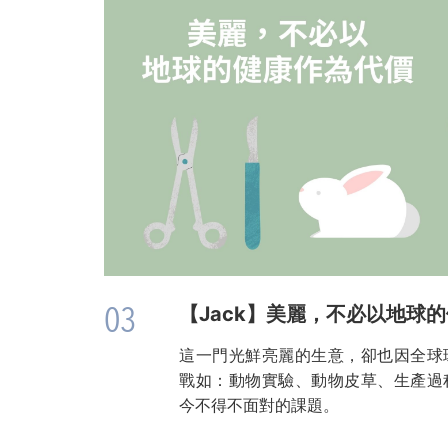
03
【Jack】美麗，不必以地球
這一門光鮮亮麗的生意，卻也因全球
戰如：動物實驗、動物皮草、生產過
今不得不面對的課題。