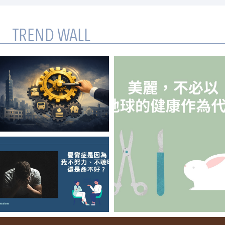
TREND WALL
【侯量軒】轉動
「霹靂力矩」的背
後：為什麼Privilege
在社群媒體引發熱
烈討論？
【陳姓煮夫】憂鬱
【Jack】美麗，不