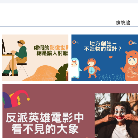
趨勢牆
【Batice】虛假的
【Diane】地方創生
影像世界總是讓人
－不造物的設計？
討厭