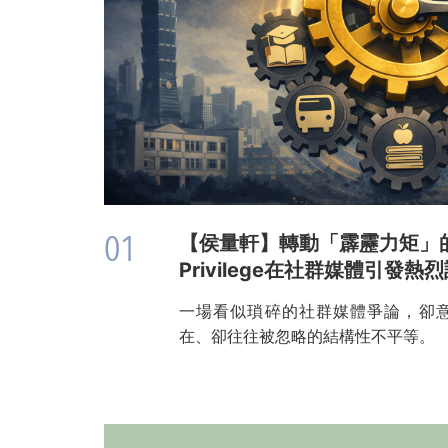
01
【侯量軒】轉動「霹靂力矩」
Privilege在社群媒體引發熱
一場看似瑣碎的社群媒體爭論，卻
在、卻往往被忽略的結構性不平等。