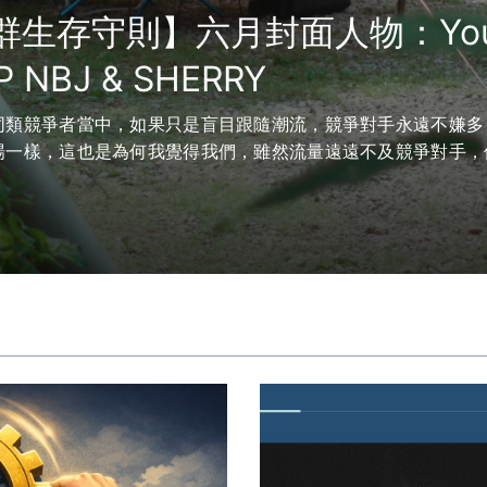
群生存守則】六月封面人物：Yout
 NBJ & SHERRY
同類競爭者當中，如果只是盲目跟隨潮流，競爭對手永遠不嫌多
場一樣，這也是為何我覺得我們，雖然流量遠遠不及競爭對手，
。