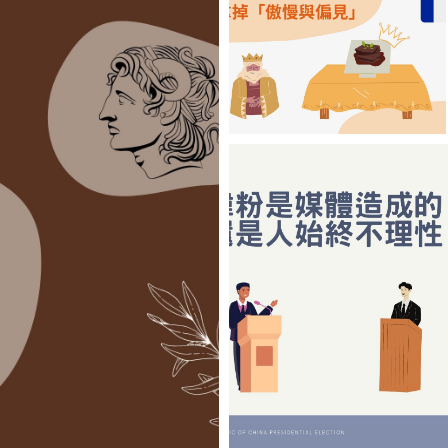
被電視、網路和手
機搞亂了
【陳姓煮夫】拿掉
「傲慢與偏見」