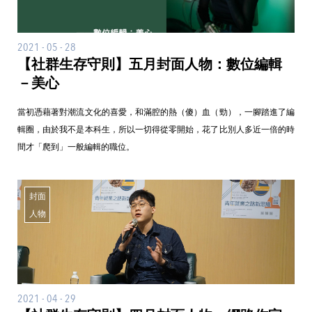
2021 - 05 - 28
【社群生存守則】五月封面人物：數位編輯
－美心
當初憑藉著對潮流文化的喜愛，和滿腔的熱（傻）血（勁），一腳踏進了編
輯圈，由於我不是本科生，所以一切得從零開始，花了比別人多近一倍的時
間才「爬到」一般編輯的職位。
封面
人物
2021 - 04 - 29