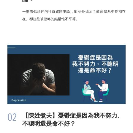
一場看似瑣碎的社群媒體爭論，卻意外揭示了教育體系中長期存
在、卻往往被忽略的結構性不平等。
02
【陳姓煮夫】憂鬱症是因為我不努力、
不聰明還是命不好？