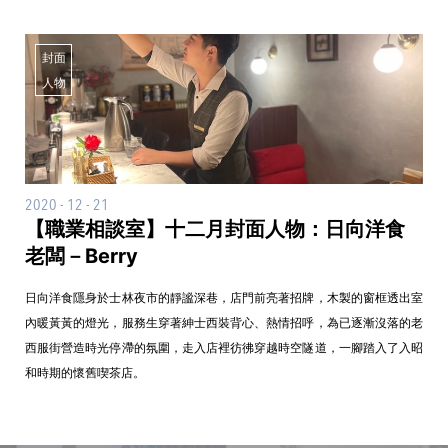
封面
人物
2020 - 12 - 21
【職業相談室】十二月封面人物：日向洋食
老闆－Berry
日向洋食隱身於士林夜市的靜謐深巷，店門前亮著招牌，木製的窗框透出室
內暖黃黃的燈光，服務生穿著紳士西裝背心、熱情招呼，為已逐漸沒落的老
西服街營造時光停滯的氛圍，走入店裡彷彿穿越時空隧道，一腳踏入了入昭
和時期的懷舊喫茶店。