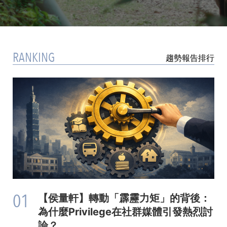
RANKING
趨勢報告排行
01
【侯量軒】轉動「霹靂力矩」的背後：
為什麼Privilege在社群媒體引發熱烈討
論？