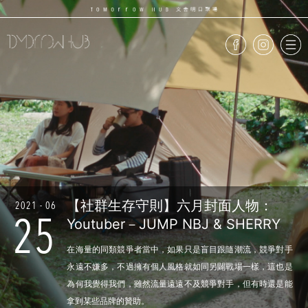
【社群生存守則】六月封面人物：
2021 - 06
25
Youtuber－JUMP NBJ & SHERRY
在海量的同類競爭者當中，如果只是盲目跟隨潮流，競爭對手
永遠不嫌多，不過擁有個人風格就如同另闢戰場一樣，這也是
為何我覺得我們，雖然流量遠遠不及競爭對手，但有時還是能
拿到某些品牌的贊助。