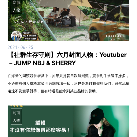
封面
人物
2021 - 06 - 25
【社群生存守則】六月封面人物：Youtuber
－JUMP NBJ & SHERRY
在海量的同類競爭者當中，如果只是盲目跟隨潮流，競爭對手永遠不嫌多，
不過擁有個人風格就如同另闢戰場一樣，這也是為何我覺得我們，雖然流量
遠遠不及競爭對手，但有時還是能拿到某些品牌的贊助。
封面
人物